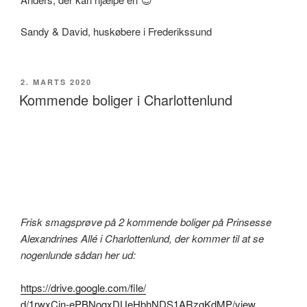
Sandy & David, huskøbere i Frederikssund
UDGIVET
2. MARTS 2020
DEN
Kommende boliger i Charlottenlund
Frisk smagsprøve på 2 kommende boliger på Prinsesse
Alexandrines Allé i Charlottenlund, der kommer til at se
nogenlunde sådan her ud:
https://drive.google.com/file/
d/1rwxCjn-ePBNogxDUeHbhNDS1ARzgKdMP/view