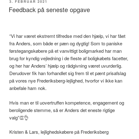
UDGIVET
3. FEBRUAR 2021
DEN
Feedback på seneste opgave
“Vi har været ekstremt tilfredse med den hjælp, vi har fået
fra Anders, som både er pæn og dygtig! Som to paniske
førstegangskøbere på et vanvittigt boligmarked har man
brug for kyndig vejledning i de fleste af boligkøbets facetter,
og her har Anders’ hjælp og rådgivning været uvurderlig.
Derudover fik han forhandlet sig frem til et pænt prisafslag
på vores nye Frederiksberg-lejlighed, hvorfor vi ikke kan
anbefale ham nok.
Hvis man er til uovertruffen kompetence, engagement og
beroligende stemme, så er Anders det eneste rigtige
valg”👏👌
Kristen & Lars, lejlighedskøbere på Frederiksberg