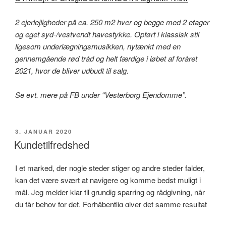
2 ejerlejligheder på ca. 250 m2 hver og begge med 2 etager
og eget syd-/vestvendt havestykke. Opført i klassisk stil
ligesom underlægningsmusikken, nytænkt med en
gennemgående rød tråd og helt færdige i løbet af foråret
2021, hvor de bliver udbudt til salg.
Se evt. mere på FB under “Vesterborg Ejendomme”.
UDGIVET
3. JANUAR 2020
DEN
Kundetilfredshed
I et marked, der nogle steder stiger og andre steder falder,
kan det være svært at navigere og komme bedst muligt i
mål. Jeg melder klar til grundig sparring og rådgivning, når
du får behov for det. Forhåbentlig giver det samme resultat
for som Pia & Jesper, der i slutningen af 2019 kom godt i