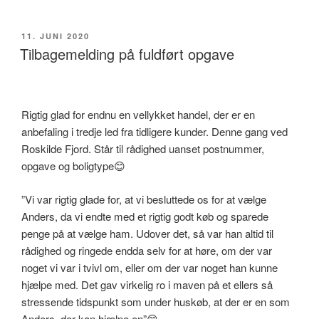
UDGIVET
11. JUNI 2020
DEN
Tilbagemelding på fuldført opgave
Rigtig glad for endnu en vellykket handel, der er en
anbefaling i tredje led fra tidligere kunder. Denne gang ved
Roskilde Fjord. Står til rådighed uanset postnummer,
opgave og boligtype😊
”Vi var rigtig glade for, at vi besluttede os for at vælge
Anders, da vi endte med et rigtig godt køb og sparede
penge på at vælge ham. Udover det, så var han altid til
rådighed og ringede endda selv for at høre, om der var
noget vi var i tvivl om, eller om der var noget han kunne
hjælpe med. Det gav virkelig ro i maven på et ellers så
stressende tidspunkt som under huskøb, at der er en som
Anders, der kan hjælpe en”😊